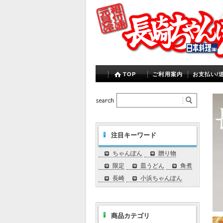
TOP
ご利用案内
お支払い/
注目キーワード
ちゃんぽん
贈り物
限定
皿うどん
角煮
長崎
小浜ちゃんぽん
商品カテゴリ