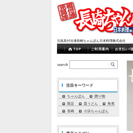
元祖具付冷凍長崎ちゃんぽん日本料理株式会社
TOP
ご利用案内
お支払い/
注目キーワード
ちゃんぽん
贈り物
限定
皿うどん
角煮
長崎
小浜ちゃんぽん