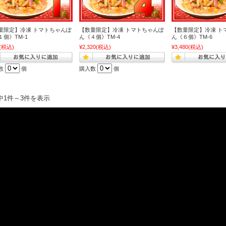
量限定】冷凍 トマトちゃんぽ
【数量限定】冷凍 トマトちゃんぽ
【数量限定】冷凍 ト
１個》TM-1
ん《４個》TM-4
ん《６個》TM-6
(税込)
¥2,320
(税込)
¥3,480
(税込)
数
個
購入数
個
中1件～3件を表示