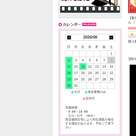
【数
ん《
¥580
2026/08
購入
日
月
火
水
木
金
土
1
3件
2
3
4
5
6
7
8
9
10
11
12
13
14
15
16
17
18
19
20
21
22
23
24
25
26
27
28
29
30
31
■
■
今日
発送業務のみ
■
定休日
営業時間
・9:00～19:00
・1/1～1/4 （休み）
実店舗対応等により対応遅延が発生
する場合があります。予めご了承下
さい