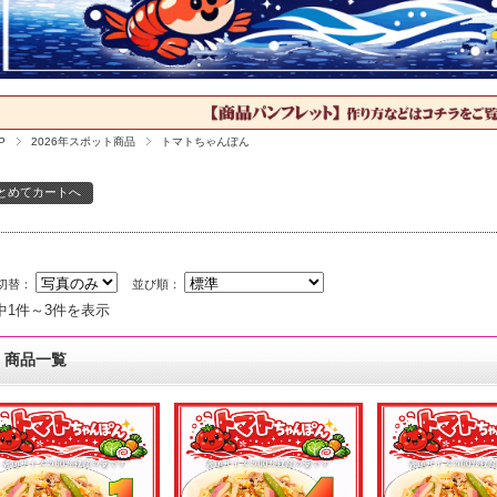
P
2026年スポット商品
トマトちゃんぽん
切替：
並び順：
中1件～3件を表示
商品一覧