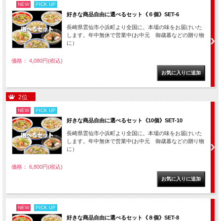
NEW
PICK UP
好きな商品自由に選べるセット《６個》SET-6
長崎県雲仙市小浜町より全国に。本場の味をお届けいた
します。年中無休で営業中(お中元 御歳暮などの贈り物
に）
価格： 4,080円(税込)
2位
NEW
PICK UP
好きな商品自由に選べるセット《10個》SET-10
長崎県雲仙市小浜町より全国に。本場の味をお届けいた
します。年中無休で営業中(お中元 御歳暮などの贈り物
に）
価格： 6,800円(税込)
NEW
PICK UP
好きな商品自由に選べるセット《８個》SET-8