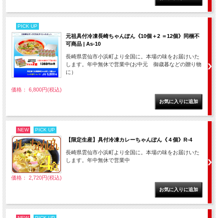
PICK UP
元祖具付冷凍長崎ちゃんぽん《10個＋2 ＝12個》同梱不
可商品 | As-10
長崎県雲仙市小浜町より全国に。本場の味をお届けいた
します。年中無休で営業中(お中元 御歳暮などの贈り物
に）
価格： 6,800円(税込)
NEW
PICK UP
【限定生産】具付冷凍カレーちゃんぽん《４個》R-4
長崎県雲仙市小浜町より全国に。本場の味をお届けいた
します。年中無休で営業中
価格： 2,720円(税込)
NEW
PICK UP