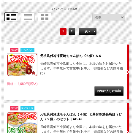
1 / 2ページ
（全32件）
1
2
次へ
NEW
PICK UP
元祖具付冷凍長崎ちゃんぽん《６個》A-6
長崎県雲仙市小浜町より全国に。本場の味をお届けいた
します。年中無休で営業中(お中元 御歳暮などの贈り物
に）
価格： 4,080円(税込)
NEW
PICK UP
元祖具付冷凍ちゃんぽん（４個）と具付冷凍長崎皿うど
ん（２個）のセット｜AB-42
長崎県雲仙市小浜町より全国に。本場の味をお届けいた
します。年中無休で営業中(お中元 御歳暮などの贈り物