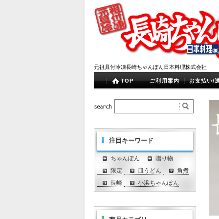
元祖具付冷凍長崎ちゃんぽん日本料理株式会社
TOP
ご利用案内
お支払い/
注目キーワード
ちゃんぽん
贈り物
限定
皿うどん
角煮
長崎
小浜ちゃんぽん