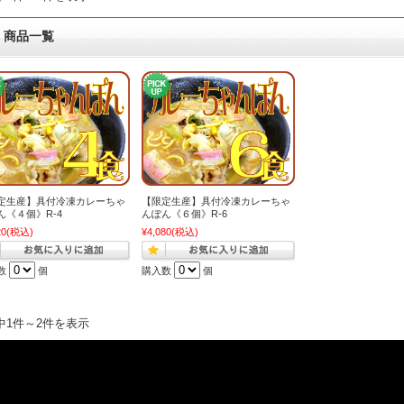
商品一覧
定生産】具付冷凍カレーちゃ
【限定生産】具付冷凍カレーちゃ
ん《４個》R-4
んぽん《６個》R-6
20
(税込)
¥4,080
(税込)
数
個
購入数
個
中1件～2件を表示