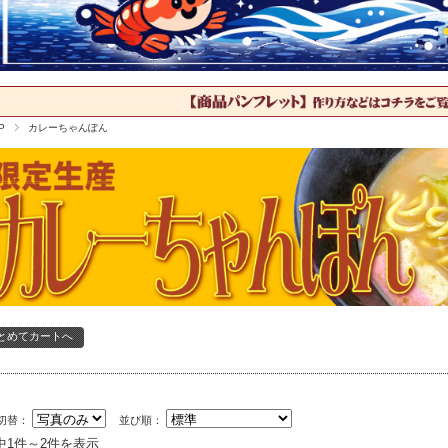
P
カレーちゃんぽん
切替：
並び順：
中1件～2件を表示