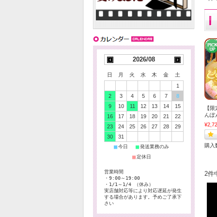
2026/08
日
月
火
水
木
金
土
1
2
3
4
5
6
7
8
9
10
11
12
13
14
15
【限
んぽ
16
17
18
19
20
21
22
¥2,7
23
24
25
26
27
28
29
30
31
購入
■
■
今日
発送業務のみ
■
定休日
営業時間
2件
・9:00～19:00
・1/1～1/4 （休み）
実店舗対応等により対応遅延が発生
する場合があります。予めご了承下
さい