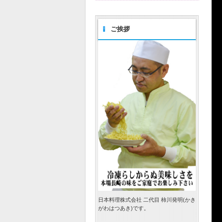
ご挨拶
日本料理株式会社 二代目 柿川発明(かき
がわはつあき)です。