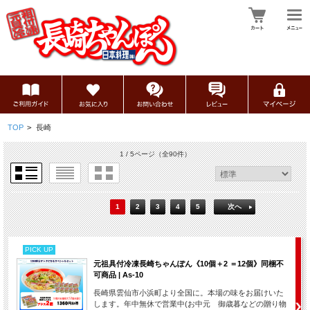
TOP
>
長崎
1 / 5ページ
（全90件）
1
2
3
4
5
次へ
PICK UP
元祖具付冷凍長崎ちゃんぽん《10個＋2 ＝12個》同梱不
可商品 | As-10
長崎県雲仙市小浜町より全国に。本場の味をお届けいた
します。年中無休で営業中(お中元 御歳暮などの贈り物