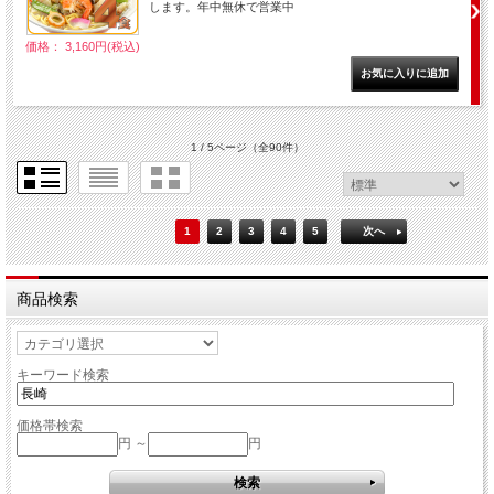
します。年中無休で営業中
価格： 3,160円(税込)
1 / 5ページ
（全90件）
1
2
3
4
5
次へ
商品検索
キーワード検索
価格帯検索
円 ～
円