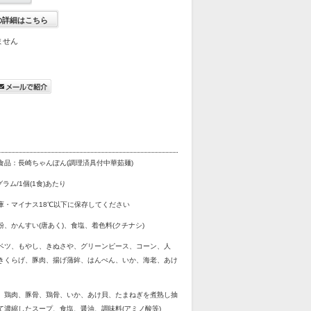
の詳細はこちら
ません
食品：長崎ちゃんぽん(調理済具付中華茹麺)
グラム/1個(1食)あたり
庫・マイナス18℃以下に保存してください
粉、かんすい(唐あく)、食塩、着色料(クチナシ)
ベツ、もやし、きぬさや、グリーンピース、コーン、人
きくらげ、豚肉、揚げ蒲鉾、はんぺん、いか、海老、あけ
、鶏肉、豚骨、鶏骨、いか、あけ貝、たまねぎを煮熟し抽
て濃縮したスープ、食塩、醤油、調味料(アミノ酸等)