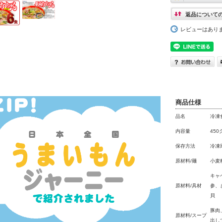
返品について
レビューはあり
商品仕様
品名
冷凍
内容量
450
保存方法
冷凍
原材料/麺
小麦
キャ
原材料/具材
参、
貝
豚肉
原材料/スープ
出し