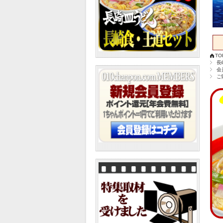
TO
長
会
ご