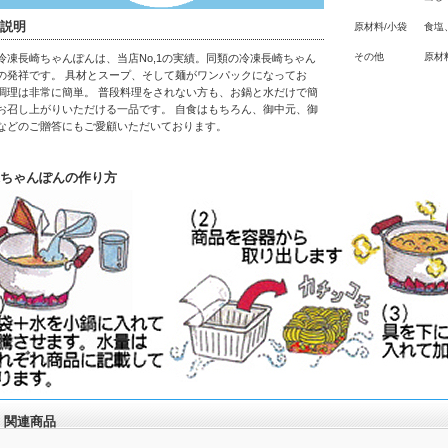
説明
原材料/小袋
食塩
その他
原材
冷凍長崎ちゃんぽんは、当店No,1の実績。同類の冷凍長崎ちゃん
の発祥です。 具材とスープ、そして麺がワンパックになってお
調理は非常に簡単。 普段料理をされない方も、お鍋と水だけで簡
お召し上がりいただける一品です。 自食はもちろん、御中元、御
などのご贈答にもご愛顧いただいております。
ちゃんぽんの作り方
関連商品