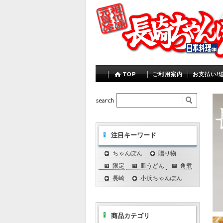
TOP
ご利用案内
お支払い/
注目キーワード
ちゃんぽん
贈り物
限定
皿うどん
角煮
長崎
小浜ちゃんぽん
商品カテゴリ