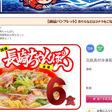
P
崎ちゃんぽん
員様限定お得なセット
贈答セット
元祖具付冷凍長
価格:
数量: