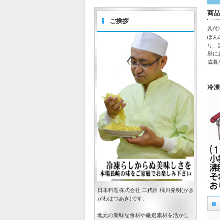
商品
ご挨拶
具付
ぽん
り、
単に
歳暮
冷凍
日本料理株式会社 二代目 柿川発明(かき
がわはつあき)です。
地元の新鮮な食材や厳選素材を活かし