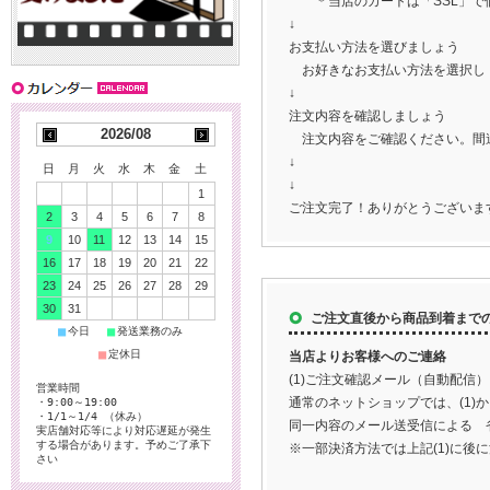
＊当店のカートは「SSL」で
↓
お支払い方法を選びましょう
お好きなお支払い方法を選択し
↓
注文内容を確認しましょう
2026/08
注文内容をご確認ください。間
↓
日
月
火
水
木
金
土
↓
1
ご注文完了！ありがとうございま
2
3
4
5
6
7
8
9
10
11
12
13
14
15
16
17
18
19
20
21
22
23
24
25
26
27
28
29
30
31
ご注文直後から商品到着まで
■
■
今日
発送業務のみ
■
定休日
当店よりお客様へのご連絡
(1)ご注文確認メール（自動配信）
営業時間
通常のネットショップでは、(1)
・9:00～19:00
・1/1～1/4 （休み）
同一内容のメール送受信による 
実店舗対応等により対応遅延が発生
する場合があります。予めご了承下
※一部決済方法では上記(1)に後
さい