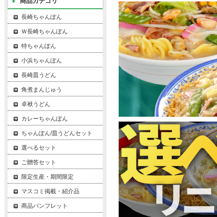
商品カテゴリ
長崎ちゃんぽん
Ｗ長崎ちゃんぽん
特ちゃんぽん
小浜ちゃんぽん
長崎皿うどん
角煮まんじゅう
卓袱うどん
カレーちゃんぽん
ちゃんぽん/皿うどんセット
選べるセット
ご贈答セット
限定生産・期間限定
マスコミ掲載・紹介品
商品パンフレット