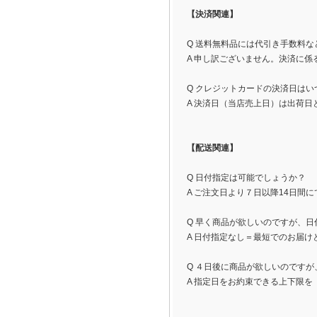
【決済関連】
Q 送料無料品には代引き手数料
A 申し訳ございません。決済に
Q クレジットカードの決済日はい
A 決済日（当店売上日）は出荷日
【配送関連】
Q 日付指定は可能でしょうか？
A ご注文日より７日以降14日間
Q 早く商品が欲しいのですが、
A 日付指定なし＝最短でのお届
Q ４日後に商品が欲しいのです
A 指定日をお約束できる上下限