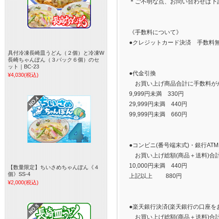
＊ご不明な点、お問い合わせは下
《手数料について》
●クレジットカード決済 手数料
具付冷凍長崎皿うどん（２個）と冷凍W
長崎ちゃんぽん（３パック６個）のセ
ット｜BC-23
●代金引換
¥4,030
(税込)
お買い上げ商品合計に手数料が
9,999円未満 330円
29,999円未満 440円
99,999円未満 660円
●コンビニ(番号端末式)・銀行A
お買い上げ総額(商品＋送料)合
10,000円未満 440円
【数量限定】ちいさめちゃんぽん《４
個》SS-4
上記以上 880円
¥2,000
(税込)
●楽天銀行決済(楽天銀行の口座を
お買い上げ総額(商品＋送料)合