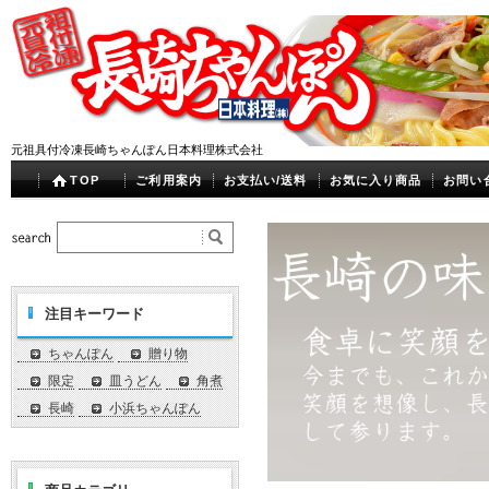
元祖具付冷凍長崎ちゃんぽん日本料理株式会社
TOP
ご利用案内
お支払い/送料
お気に入り商品
お問い
注目キーワード
ちゃんぽん
贈り物
限定
皿うどん
角煮
長崎
小浜ちゃんぽん