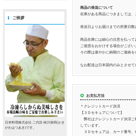
商品の発送について
在庫がある商品につきましては、
ご挨拶
発送日よりお届けまでの所要日数は
商品在庫には細心の注意を払って
ご迷惑をおかけする場合がござい
その際は速やかに納期のご連絡を
なお配送は日本国内のみとさせて
お支払方法
＊クレジットカード決済
【３Ｄセキュアについて】
弊社はクレジットカード決済ご利
日本料理株式会社 二代目 柿川発明(かき
しています。
がわはつあき)です。
３Ｄセキュアは、カード番号、有