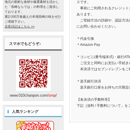
地元の新鮮な食材や厳選素材を活かし
スです。
た「長崎ならでは」の料理をご提供し
事前にご利用されるクレジットカ
ております。
あります。
累計200万食越えの本場長崎の味をぜひ
ご登録方法の詳細や、認証方法に
ご堪能下さい。
にお問い合わせください。
店長日記はこちら >>
＊代金引換
スマホでもどうぞ♪
＊Amazon Pay
＊コンビニ(番号端末式)・銀行A
ご注文と同時にお支払い手続き
本決済ではセブンイレブンをご
＊楽天銀行決済
楽天銀行口座をお持ちの方限定
www.010chanpon.com/
smp
/
【各決済の手数料等】
下記［送料 / 手数料について」
人気ランキング