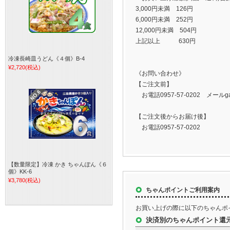
3,000円未満 126円
6,000円未満 252円
12,000円未満 504円
上記以上 630円
冷凍長崎皿うどん《４個》B-4
¥2,720
(税込)
《お問い合わせ》
【ご注文前】
お電話0957-57-0202 メールgan
【ご注文後からお届け後】
お電話0957-57-0202
【数量限定】冷凍 かき ちゃんぽん《６
個》KK-6
¥3,780
(税込)
ちゃんポイントご利用案内
お買い上げの際に以下のちゃんポ
決済別のちゃんポイント還