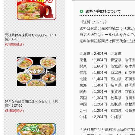
送料 / 手数料について
《送料について》
送料はお届け先の地域により設定
当店の送料はクール代金を含んで
元祖具付冷凍長崎ちゃんぽん《１０
個》A-10
送料無料記載商品は商品代金に送
¥6,800
(税込)
北海道：2.404円 北海道
東北 ：1,804円 青森県 岩
関東 ：1,604円 茨城県 栃
信越 ：1,604円 新潟県 山梨
北陸 ：1,404円 富山県 石川
東海 ：1,404円 岐阜県 静
関西 ：1,304円 滋賀県 京
四国 ：1,304円 徳島県 香
好きな商品自由に選べるセット《10
中国 ：1,204円 鳥取県 島
個》SET-10
九州 ：1,204円 福岡県 佐
¥6,800
(税込)
沖縄 ：2,204円 沖縄県
＊送料無料品と送料別商品の混在