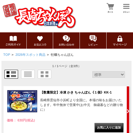
TOP
>
2026年スポット商品
>
牡蠣ちゃんぽん
1 / 1ページ
（全3件）
【数量限定】冷凍 かき ちゃんぽん《１個》KK-1
長崎県雲仙市小浜町より全国に。本場の味をお届けいた
します。年中無休で営業中(お中元 御歳暮などの贈り物
に）
価格： 630円(税込)