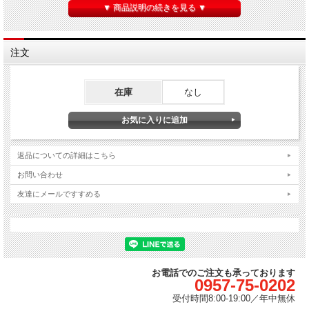
▼ 商品説明の続きを見る ▼
※本セットは、お一人様限定２セットまでご注文いただけます。
※生産限定品となっております。
早期販売終了の可能性もございますので予めご了承下さい。
注文
お召し上がり方
(1)約250ccの水を小鍋に入れて沸騰させます。
(2)容器から冷凍したまま取り出したちゃんぽんを、具の方を下にして加熱しま
在庫
なし
す。
(3)はしでやわらかく混ぜて解凍し、ひと煮立ちしたらできあがりです。
商品仕様
返品についての詳細はこちら
冷凍 トマトちゃんぽん
お問い合わせ
品
トマトちゃんぽん 冷凍食品（具付）
名
友達にメールですすめる
内
容
270 グラム/1個(1食)あたり
量
保
存
マイナス18℃以下で保存してください。
方
お電話でのご注文も承っております
法
0957-75-0202
原
受付時間
8:00-19:00／
年中無休
材
小麦粉（国内製造）、かんすい（唐あく）、食塩