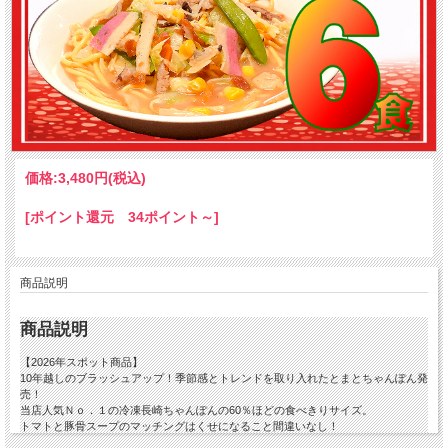
価格:
3,480円
(税込)
[ポイント還元 34ポイント～]
商品説明
商品説明
【2026年スポット商品】
10年越しのブラッシュアップ！季節感とトレンドを取り入れたとまとちゃんぽん発
売！
当店人気Ｎｏ．１の冷凍長崎ちゃんぽんの60％ほどの食べきりサイズ。
トマトと豚骨スープのマッチングはくせになること間違いなし！
鍋でお湯さえ沸かせれば、ご家庭で簡単にお召し上がりいただけます。