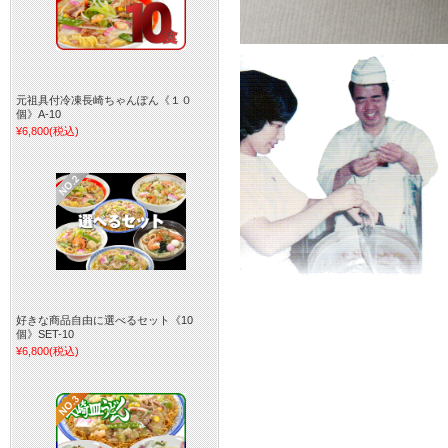
元祖具付冷凍長崎ちゃんぽん《１０
個》A-10
¥6,800
(税込)
好きな商品自由に選べるセット《10
個》SET-10
¥6,800
(税込)