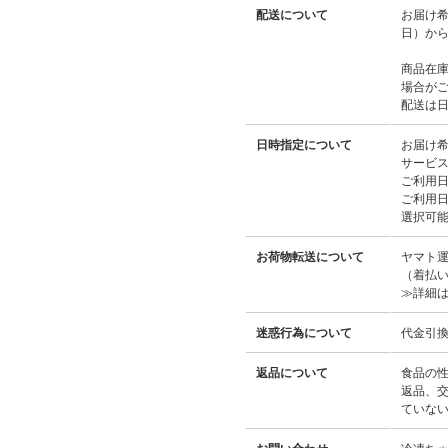
配送について
お届け
日）か
商品在
場合が
配送は
日時指定について
お届け
サービ
ご利用
ご利用
選択可
お荷物転送について
ヤマト
（着払
≫詳細
迷惑行為について
代金引
返品について
食品の
返品、
ていな