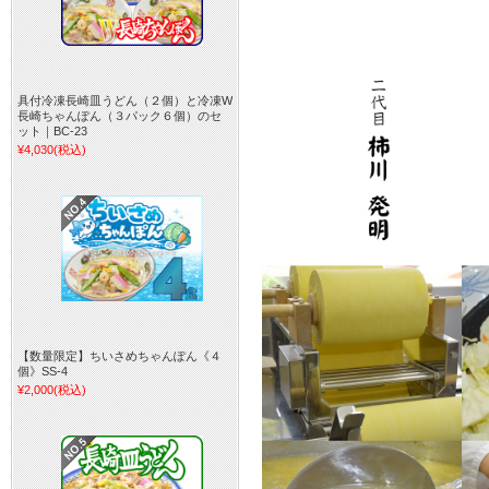
具付冷凍長崎皿うどん（２個）と冷凍W
長崎ちゃんぽん（３パック６個）のセ
ット｜BC-23
¥4,030
(税込)
【数量限定】ちいさめちゃんぽん《４
個》SS-4
¥2,000
(税込)