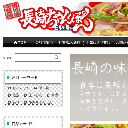
TOP
ご利用案内
お支払い/送料
お気に入り商品
お問い
注目キーワード
ちゃんぽん
贈り物
限定
皿うどん
角煮
長崎
小浜ちゃんぽん
商品カテゴリ