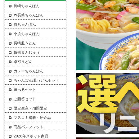
長崎ちゃんぽん
Ｗ長崎ちゃんぽん
特ちゃんぽん
小浜ちゃんぽん
長崎皿うどん
角煮まんじゅう
卓袱うどん
カレーちゃんぽん
ちゃんぽん/皿うどんセット
選べるセット
ご贈答セット
限定生産・期間限定
マスコミ掲載・紹介品
商品パンフレット
2026年スポット商品