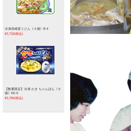
冷凍長崎皿うどん《４個》B-4
¥2,720
(税込)
【数量限定】冷凍 かき ちゃんぽん《６
個》KK-6
¥3,780
(税込)