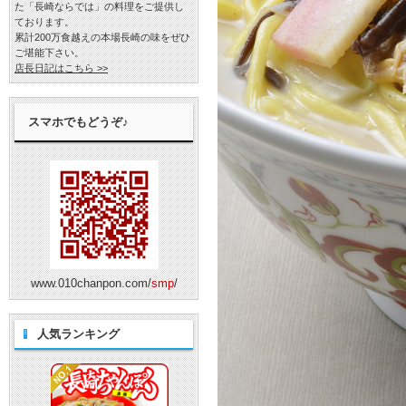
た「長崎ならでは」の料理をご提供し
ております。
累計200万食越えの本場長崎の味をぜひ
ご堪能下さい。
店長日記はこちら >>
スマホでもどうぞ♪
www.010chanpon.com/
smp
/
人気ランキング