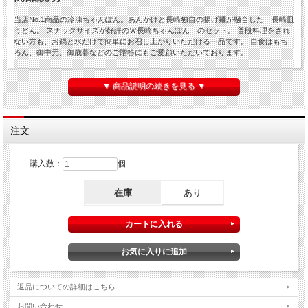
当店No.1商品の冷凍ちゃんぽん。あんかけと長崎独自の揚げ麺が融合した 長崎皿
うどん。 スナックサイズが好評のＷ長崎ちゃんぽん のセット。 普段料理をされ
ない方も、お鍋と水だけで簡単にお召し上がりいただける一品です。 自食はもち
ろん、御中元、御歳暮などのご贈答にもご愛顧いただいております。
▼ 商品説明の続きを見る ▼
商品仕様
商品(1)
元祖具付冷凍長崎ちゃんぽん２個
商品(2)
冷凍長崎皿うどん２個
注文
商品(3)
具付冷凍Ｗ長崎ちゃんぽん(２個４食)
原材料など
上記商品ページをご確認下さい。
購入数：
個
保存方法
冷凍庫・マイナス18℃以下に保存してください
在庫
あり
返品についての詳細はこちら
お問い合わせ