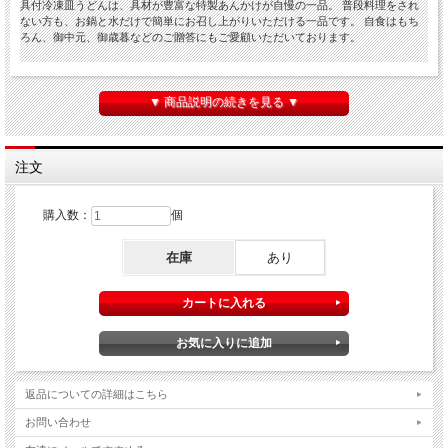
具付冷凍皿うどんは、具材が豊富な特製あんかけが自慢の一品。 普段料理をされ
ない方も、お鍋と水だけで簡単にお召し上がりいただける一品です。 自食はもち
ろん、御中元、御歳暮などのご贈答にもご愛顧いただいております。
商品仕様
▼ 商品説明の続きを見る ▼
品名
具付あんかけスープ(中華麺用具付あんかけスープ)
内容量
300グラム
保存方
注文
冷凍庫・マイナス18℃以下に保存してください
法
原材料/
キャベツ(長崎産)・もやし(長崎産)・きぬさや・コーン・きくらげ・豚肉
購入数：
個
具材
(長崎県産)・揚げ蒲鉾・はんぺん・イカ・エビ
原材料/
豚肉・鶏肉・豚骨・鶏骨・かき・イカ・エビ・たまねぎから抽出した濃
スープ
縮スープ・澱粉・糖類・食塩・醤油・調味料(アミノ酸等)
在庫
あり
その他
小麦・大豆・豚肉・鶏肉・ゼラチン(スープ内)を含む
品名
中華揚げ麺
内容量
80グラム
保存方
冷凍保存してください
法
原材料/
小麦粉・かんすい(唐あく水)・植物油
麺
返品についての詳細はこちら
お問い合わせ