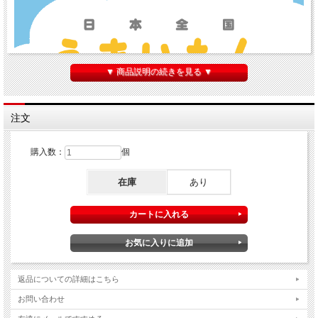
▼ 商品説明の続きを見る ▼
注文
購入数：
個
在庫
あり
商品説明
具付冷凍長崎ちゃんぽんは、当店No,1の実績。同類の冷凍長崎ちゃんぽんの発祥で
す。 具材とスープ、そして麺がワンパックになっており、調理は非常に簡単。 普
段料理をされない方も、お鍋と水だけで簡単にお召し上がりいただける一品です。
自食はもちろん、御中元、御歳暮などのご贈答にもご愛顧いただいております。
返品についての詳細はこちら
商品仕様
お問い合わせ