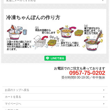
友達にメールですすめる
品名
冷凍食品：長崎ちゃんぽん(調理済具付中華茹麺)
内容量
450グラム/1個(1食)あたり
保存方
冷凍庫・マイナス18℃以下に保存してください
法
冷凍ちゃんぽんの作り方
原材料/
小麦粉、かんすい(唐あく)、食塩、着色料(クチナシ)
麺
原材料/
キャベツ、もやし、きぬさや、グリーンピース、コーン、人参、きくら
具材
げ、豚肉、揚げ蒲鉾、はんぺん、いか、海老、あけ貝
原材料/
豚肉、鶏肉、豚骨、鶏骨、いか、あけ貝、たまねぎを煮熟し抽出して濃
スープ
縮したスープ、食塩、醤油、調味料(アミノ酸等)
原材料/
食塩、こしょう、米粉、コーンフラワー、調味料(アミノ酸等)
小袋
その他
原材料の一部に大豆を含む
お電話でのご注文も承っております
0957-75-0202
受付時間
8:00-19:00／
年中無休
お店のトップへ戻る
カートを見る
マイページへ