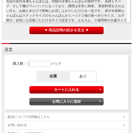
当店の具付冷凍ちゃんぽんは、同類の冷凍ちゃんぽんの発祥です。 具材とスー
プ、そして麺がワンパックになっており、調理は非常に簡単。 普段料理をされな
い方も、お鍋と水だけで簡単にお召し上がりいただける一品です。 具付Ｗ長崎ち
ゃんぽんはスナックサイズのちゃんぽんが１パック２個の食べきりサイズ。 お子
様や、女性にも完食いただけるサイズ設定です。もちろん、２個同時の大盛サイズ
にも。 自食はもちろん、御中元、御歳暮などのご贈答にもご愛顧いただいており
▼ 商品説明の続きを見る ▼
ます。
商品仕様
注文
品名
冷凍食品：長崎ちゃんぽん(調理済具付中華茹麺)
内容量
合計540グラム/1パック(2食)
購入数：
パック
保存方
冷凍庫・マイナス18℃以下に保存してください
法
在庫
あり
原材料/
小麦粉、かんすい(唐あく)、食塩、着色料(クチナシ)
麺
原材料/
キャベツ、もやし、きぬさや、グリーンピース、コーン、人参、きくら
具材
げ、豚肉、揚げ蒲鉾、はんぺん、いか、海老、あけ貝
原材料/
豚肉、鶏肉、豚骨、鶏骨、いか、あけ貝、たまねぎを煮熟し抽出して濃
スープ
縮したスープ、食塩、醤油、調味料(アミノ酸等)
原材料/
食塩、こしょう、ガーリック、調味料(アミノ酸等)
小袋
返品についての詳細はこちら
その他
原材料の一部に大豆、牛肉、ゼラチンを含む
お問い合わせ