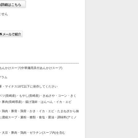
の詳細はこちら
ません
あんかけスープ(中華麺用具付あんかけスープ)
グラム
庫・マイナス18℃以下に保存してください
ベツ(長崎産)・もやし(長崎産)・きぬさや・コーン・きく
・豚肉(長崎県産)・揚げ蒲鉾・はんぺん・イカ・エビ
・鶏肉・豚骨・鶏骨・かき・イカ・エビ・たまねぎから抽
た濃縮スープ・澱粉・糖類・食塩・醤油・調味料(アミノ
・大豆・豚肉・鶏肉・ゼラチン(スープ内)を含む