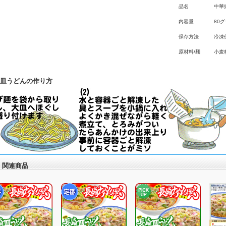
品名
中華
内容量
80
保存方法
冷凍
原材料/麺
小麦
皿うどんの作り方
関連商品