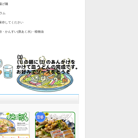
揚げ麺
グラム
保存してください
粉・かんすい(唐あく水)・植物油