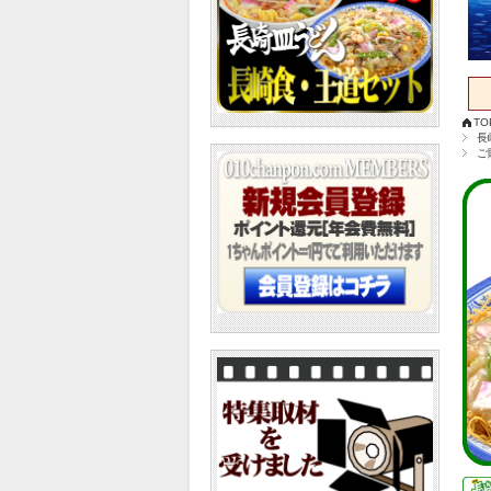
TO
長
ご