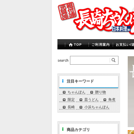
TOP
ご利用案内
お支払い/
注目キーワード
ちゃんぽん
贈り物
限定
皿うどん
角煮
長崎
小浜ちゃんぽん
商品カテゴリ