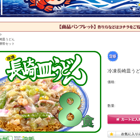
P
崎皿うどん
贈答セット
冷凍長崎皿うど
価格:
数量: