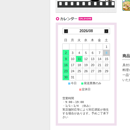
2026/08
日
月
火
水
木
金
土
1
2
3
4
5
6
7
8
商品
9
10
11
12
13
14
15
16
17
18
19
20
21
22
具付
料理
23
24
25
26
27
28
29
一品
30
31
いた
■
■
今日
発送業務のみ
■
定休日
営業時間
・9:00～19:00
・1/1～1/4 （休み）
実店舗対応等により対応遅延が発生
する場合があります。予めご了承下
さい