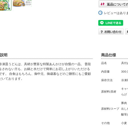
返品について
レビューはあり
説明
商品仕様
品名
具付
冷凍皿うどんは、具材が豊富な特製あんかけが自慢の一品。 普段
をされない方も、お鍋と水だけで簡単にお召し上がりいただける
内容量
300
です。 自食はもちろん、御中元、御歳暮などのご贈答にもご愛顧
だいております。
保存方法
冷凍
キャ
原材料/具材
らげ
豚肉
原材料/スープ
出し
酸等)
その他
小麦