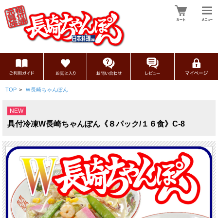
TOP
>
Ｗ長崎ちゃんぽん
NEW
具付冷凍W長崎ちゃんぽん《８パック/１６食》C-8