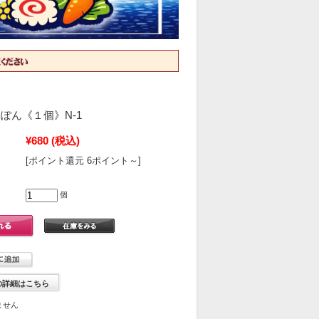
ぽん《１個》N-1
¥680
(税込)
[ポイント還元 6ポイント～]
個
の詳細はこちら
ません