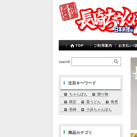
TOP
ご利用案内
お支払い/
注目キーワード
ちゃんぽん
贈り物
限定
皿うどん
角煮
長崎
小浜ちゃんぽん
商品カテゴリ