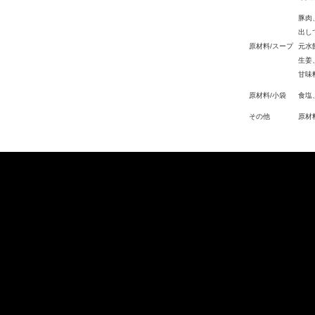
豚肉
出し
原材料/スープ
元水
生姜
甘味
原材料/小袋
食塩
その他
原材