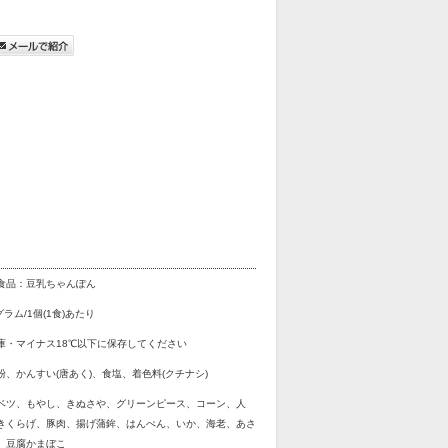
食品：豆乳ちゃんぽん
グラム/1個(1食)あたり
庫・マイナス18℃以下に保存してください
粉、かんすい(唐あく)、食塩、着色料(クチナシ)
ベツ、もやし、きぬさや、グリーンピース、コーン、人
きくらげ、豚肉、揚げ蒲鉾、はんぺん、いか、海老、あさ
、豆腐かまぼこ