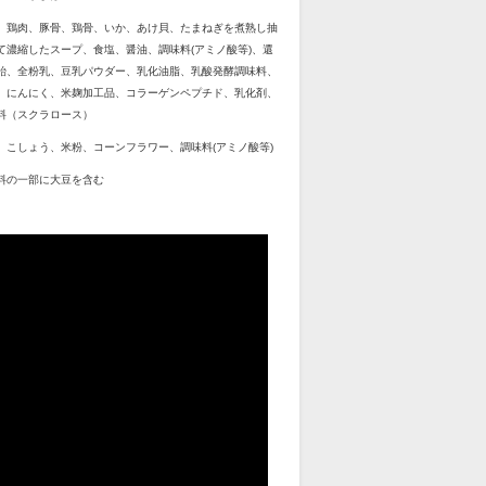
、鶏肉、豚骨、鶏骨、いか、あけ貝、たまねぎを煮熟し抽
て濃縮したスープ、食塩、醤油、調味料(アミノ酸等)、還
飴、全粉乳、豆乳パウダー、乳化油脂、乳酸発酵調味料、
、にんにく、米麹加工品、コラーゲンペプチド、乳化剤、
料（スクラロース）
、こしょう、米粉、コーンフラワー、調味料(アミノ酸等)
料の一部に大豆を含む