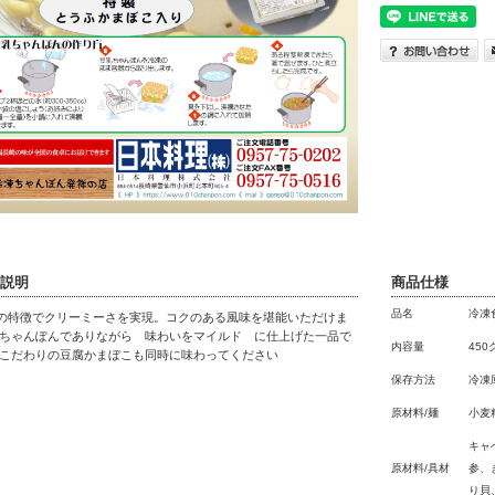
説明
商品仕様
品名
冷凍
の特徴でクリーミーさを実現。コクのある風味を堪能いただけま
 ちゃんぽんでありながら 味わいをマイルド に仕上げた一品で
内容量
450
 こだわりの豆腐かまぼこも同時に味わってください
保存方法
冷凍
原材料/麺
小麦
キャ
原材料/具材
参、
り貝