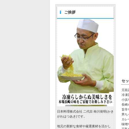
ご挨拶
セッ
元祖
冷凍
小浜
長崎
旨辛
日本料理株式会社 二代目 柿川発明(かき
男ち
がわはつあき)です。
カレ
味噌
地元の新鮮な食材や厳選素材を活かし