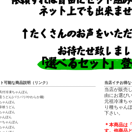
ト可能な商品説明（リンク）
当店イチお得な
当店が販売
具付冷凍ちゃんぽん
由にお選び
皿うどん(パリパリ/やわらか麺)
元祖冷凍ち
ちゃんぽん
り種ちゃん
卓袱うどん
ちゃんぽん
下さい。
ゃんぽん
ーちゃんぽん
＊本商品は
ちゃんぽん
す。他商品