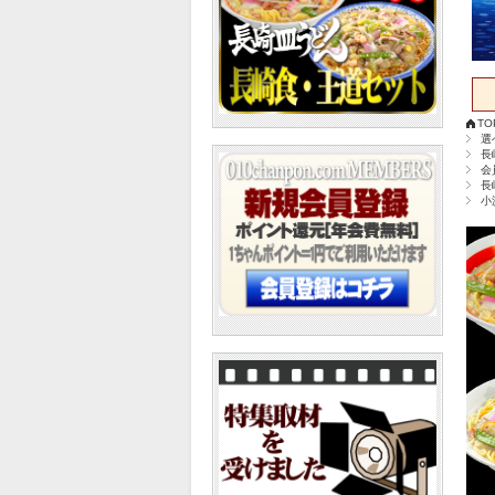
TO
選
長
会
長
小