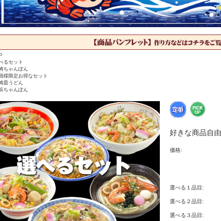
P
べるセット
崎ちゃんぽん
員様限定お得なセット
崎皿うどん
浜ちゃんぽん
好きな商品自由
価格:
選べる１品目:
選べる２品目:
選べる３品目: