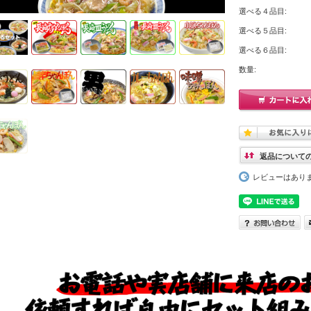
選べる４品目:
選べる５品目:
選べる６品目:
数量:
返品について
レビューはあり