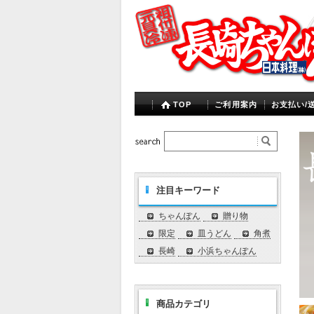
TOP
ご利用案内
お支払い/
注目キーワード
ちゃんぽん
贈り物
限定
皿うどん
角煮
長崎
小浜ちゃんぽん
商品カテゴリ