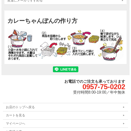
冷凍でありながら、冷凍を超えているんです。
友達にメールですすめる
商品仕様
カレーちゃんぽんの作り方
品
冷凍食品：カレーちゃんぽん 冷凍食品(具付)
名
内
容
450グラム/1個(1食)あたり
量
保
存
冷凍庫・マイナス18℃以下に保存してください
方
法
原
材
小麦粉(国内製造)、かんすい(唐あく)、食塩、着色料(クチナシ)
料/
お電話でのご注文も承っております
0957-75-0202
麺
原
受付時間
8:00-19:00／
年中無休
材
キャベツ、もやし、人参、豚肉(国産)、蒲鉾(赤色6)、きぬさや、あさり、コ
料/
ーン、きくらげ、いか、えび
具
お店のトップへ戻る
材
カートを見る
原
材
豚肉、鶏肉、豚骨、鶏骨、いか、あさり貝、たまねぎを煮熟し抽出して濃縮
マイページへ
料/
したスープ、カレーパウダー、かつおぶし粉末、さばぶし粉末、煮干しイワ
ス
シ粉末、しょうゆ粉末、野菜ブイヨンパウダー、ジンジャー粉末、調味料(ア