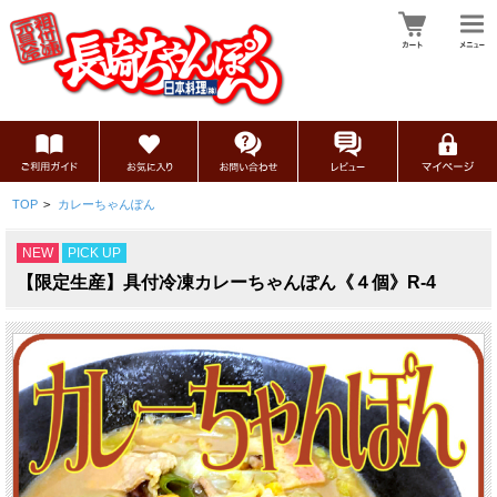
TOP
>
カレーちゃんぽん
NEW
PICK UP
【限定生産】具付冷凍カレーちゃんぽん《４個》R-4