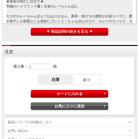
★黄金の和だし仕立て★
究極のハイブリッド麺！冷凍カレーちゃんぽん
ただのカレーちゃんぽんではありません。豚骨・鶏ガラの濃厚な白湯スープに、鰹
や煮干しの和風だしを絶妙にブレンド！ちゃんぽんのコク、カレーのスパイス、そ
して和だしの奥深い旨味が三位一体となった、唯一無二の味わいです。
▼ 商品説明の続きを見る ▼
この**「だし旨カレースープ」**が、ツルモチ食感の自家製麺にしっかり絡み、一
口食べるごとに豊かな香りが広がります。
注文
調理は簡単、お鍋で温めるだけ！忙しい日のランチや、夕食に**「いつもの味じゃ
物足りない」**という時に、冷凍庫から取り出して本格的な味をお楽しみくださ
い。
購入数：
個
和風だしが効いているから、最後まで飽きずに飲み干せる、日本料理株式会社の
**"新感覚のカレーちゃんぽん"**を、ぜひご賞味あれ！
在庫
あり
冷凍カレーちゃんぽんの良いところは、
冷凍なのに温かいところです。温かいのに、冷凍なんです。
カレーのコクとちゃんぽんのまろやかさ、
その両立が、両立している。
麺が伸びないのに、味は伸びやか。
返品についての詳細はこちら
具材が冷たいままじゃないのに、保存は冷たいまま。
お問い合わせ
つまり、冷凍カレーちゃんぽんは、