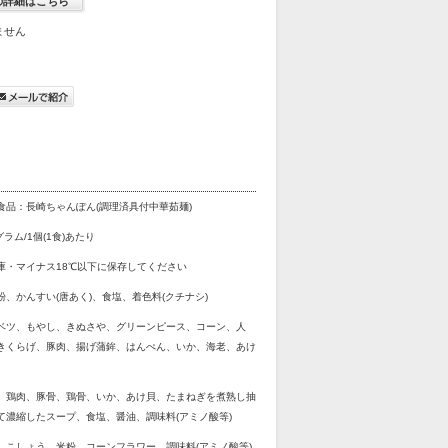
の詳細はこちら
ません
食品：長崎ちゃんぽん(調理済具付中華茹麺)
グラム/1個(1食)あたり
庫・マイナス18℃以下に保存してください
粉、かんすい(唐あく)、食塩、着色料(クチナシ)
ベツ、もやし、きぬさや、グリーンピース、コーン、人
きくらげ、豚肉、揚げ蒲鉾、はんぺん、いか、海老、あけ
、鶏肉、豚骨、鶏骨、いか、あけ貝、たまねぎを煮熟し抽
て濃縮したスープ、食塩、醤油、調味料(アミノ酸等)
、こしょう、米粉、コーンフラワー、調味料(アミノ酸等)