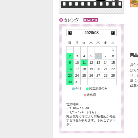
2026/08
日
月
火
水
木
金
土
1
商品
2
3
4
5
6
7
8
9
10
11
12
13
14
15
具付
16
17
18
19
20
21
22
ぽん
り、
23
24
25
26
27
28
29
単に
30
31
歳暮
■
■
今日
発送業務のみ
■
定休日
営業時間
・9:00～19:00
・1/1～1/4 （休み）
実店舗対応等により対応遅延が発生
する場合があります。予めご了承下
さい