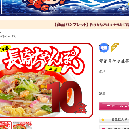
P
崎ちゃんぽん
元祖具付冷凍長
価格:
数量: