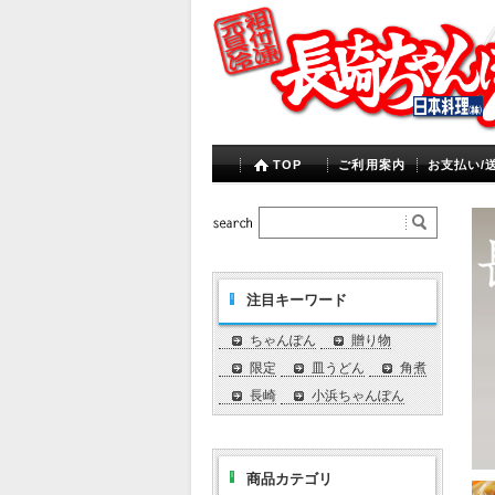
TOP
ご利用案内
お支払い/
注目キーワード
ちゃんぽん
贈り物
限定
皿うどん
角煮
長崎
小浜ちゃんぽん
商品カテゴリ