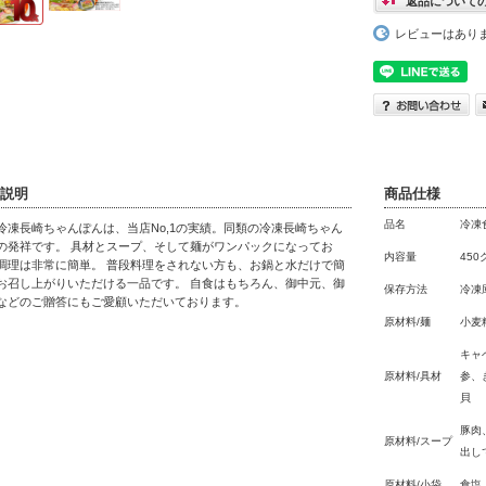
返品について
レビューはあり
説明
商品仕様
品名
冷凍
冷凍長崎ちゃんぽんは、当店No,1の実績。同類の冷凍長崎ちゃん
の発祥です。 具材とスープ、そして麺がワンパックになってお
内容量
450
調理は非常に簡単。 普段料理をされない方も、お鍋と水だけで簡
お召し上がりいただける一品です。 自食はもちろん、御中元、御
保存方法
冷凍
などのご贈答にもご愛顧いただいております。
原材料/麺
小麦
キャ
原材料/具材
参、
貝
豚肉
原材料/スープ
出し
原材料/小袋
食塩