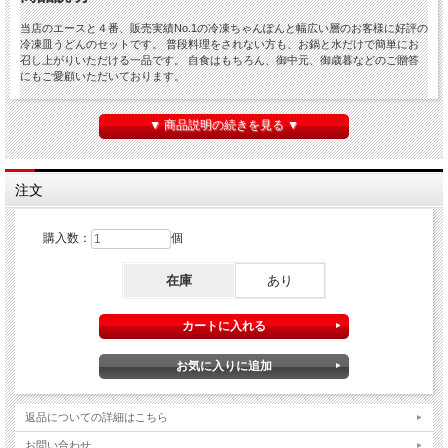
当店のエースと４番、販売実績No.1の冷凍ちゃんぽんと幅広い層のお客様に好評の
冷凍皿うどんのセットです。 普段料理をされない方も、お鍋と水だけで簡単にお
召し上がりいただける一品です。 自食はもちろん、御中元、御歳暮などのご贈答
にもご愛顧いただいております。
▼ 商品説明の続きを見る ▼
商品仕様
商品(1)
元祖具付冷凍長崎ちゃんぽん６個
商品(2)
具付冷凍長崎皿うどん６個
注文
原材料など
上記商品ページをご確認下さい。
保存方法
冷凍庫・マイナス18℃以下に保存してください
購入数：
個
在庫
あり
返品についての詳細はこちら
お問い合わせ