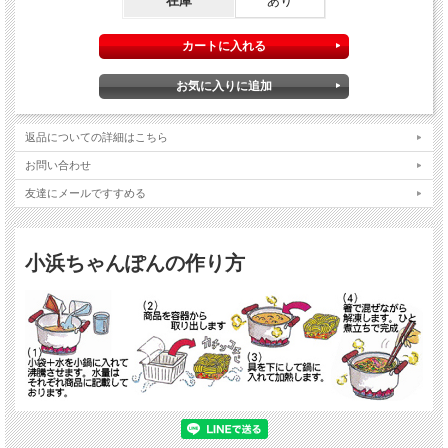
在庫
あり
麺
原材料/
キャベツ、もやし、きくらげ、豚肉、竹輪、はんぺん、いか、殻付海老
具材
原材料/
豚肉、鶏肉、豚骨、鶏骨、いか、あけ貝、たまねぎを煮熟し抽出して濃
スープ
縮したスープ、食塩、醤油、調味料(アミノ酸等)
原材料/
食塩、こしょう、米粉、コーンフラワー、調味料(アミノ酸等)
小袋
その他
原材料の一部に大豆を含む
返品についての詳細はこちら
お問い合わせ
友達にメールですすめる
小浜ちゃんぽんの作り方