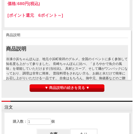
価格:
680円
(税込)
[ポイント還元 6ポイント～]
商品説明
商品説明
冷凍小浜ちゃんぽんは、地元小浜町発祥のグルメ。全国のイベントに多く参加して
知名度も上がって参りました。 長崎ちゃんぽんに比べ、「まろやかで魚介の風
味」を堪能していただけます(当社比)。 具材とスープ、そして麺がワンパックにな
っており、調理は非常に簡単。 普段料理をされない方も、お鍋と水だけで簡単に
お召し上がりいただける一品です。 自食はもちろん、御中元、御歳暮などのご贈
答にもご愛顧いただいております。
▼ 商品説明の続きを見る ▼
商品仕様
注文
品名
冷凍食品：小浜ちゃんぽん
内容量
450グラム/1個(1食)あたり
保存方
購入数：
個
冷凍庫・マイナス18℃以下に保存してください
法
原材料/
小麦粉、かんすい(唐あく)、食塩、着色料(クチナシ)