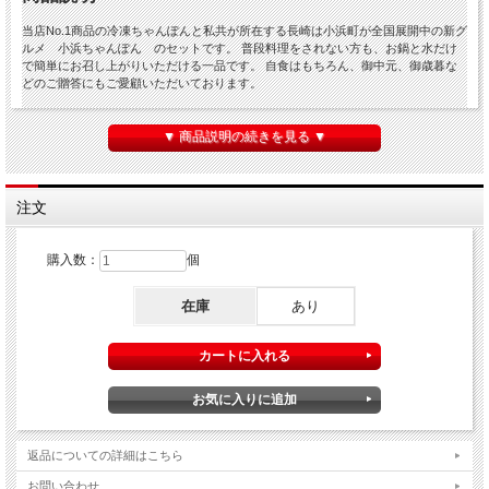
当店No.1商品の冷凍ちゃんぽんと私共が所在する長崎は小浜町が全国展開中の新グ
ルメ 小浜ちゃんぽん のセットです。 普段料理をされない方も、お鍋と水だけ
で簡単にお召し上がりいただける一品です。 自食はもちろん、御中元、御歳暮な
どのご贈答にもご愛顧いただいております。
▼ 商品説明の続きを見る ▼
商品仕様
商品(1)
元祖具付冷凍長崎ちゃんぽん３個
商品(2)
具付冷凍小浜ちゃんぽん３個
注文
原材料など
上記商品ページをご確認下さい。
保存方法
冷凍庫・マイナス18℃以下に保存してください
購入数：
個
在庫
あり
返品についての詳細はこちら
お問い合わせ