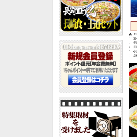
TO
選
長
長
小
卓