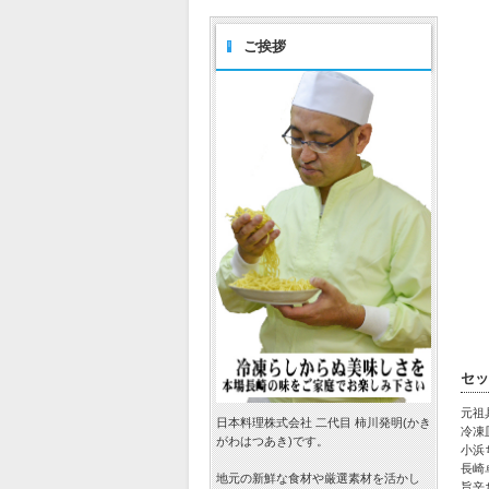
ご挨拶
セッ
元祖
日本料理株式会社 二代目 柿川発明(かき
冷凍
がわはつあき)です。
小浜
長崎
地元の新鮮な食材や厳選素材を活かし
旨辛