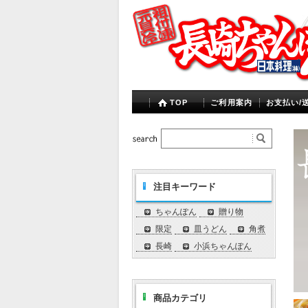
TOP
ご利用案内
お支払い/
注目キーワード
ちゃんぽん
贈り物
限定
皿うどん
角煮
長崎
小浜ちゃんぽん
商品カテゴリ