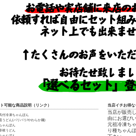
ト可能な商品説明（リンク）
当店イチお得な
当店が販売
具付冷凍ちゃんぽん
由にお選び
皿うどん(パリパリ/やわらか麺)
元祖冷凍ち
ちゃんぽん
り種ちゃん
卓袱うどん
ちゃんぽん