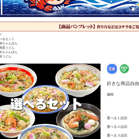
P
べるセット
崎ちゃんぽん
崎皿うどん
浜ちゃんぽん
袱うどん
好きな商品自由
価格:
選べる１品目:
選べる２品目:
選べる３品目: